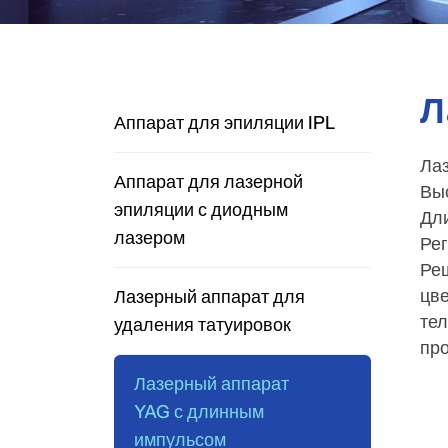
Л
Аппарат для эпиляции IPL
Ла
Аппарат для лазерной
Вы
эпиляции с диодным
Дли
лазером
Рег
Реш
цве
Лазерный аппарат для
тел
удаления татуировок
про
Лазерный аппарат
YAG с длинным
импульсом