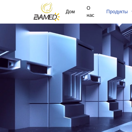
О
Дом
Продукты
нас
Long
Pulse
YAG
laser
Machine