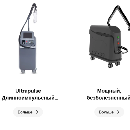
Ultrapulse
Мощный,
Длинноимпульсный
безболезненный
лазерный эпилятор
длинноимпульсн
Nd:YAG с длиной волны
александритовый л
Больше
Больше
755 нм/1064 нм
Nd:YAG 755 нм/1064
для перманентно