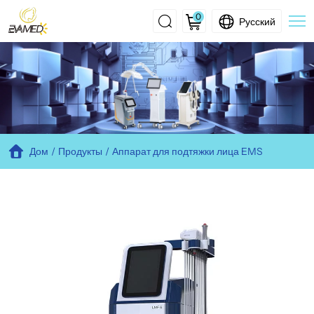
0
Русский
EMS+RF
Facial
Lifting
Machine
Дом
Продукты
Аппарат для подтяжки лица EMS